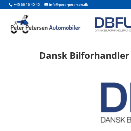
+45 66 16 40 40
info@peterpetersen.dk
Dansk Bilforhandler