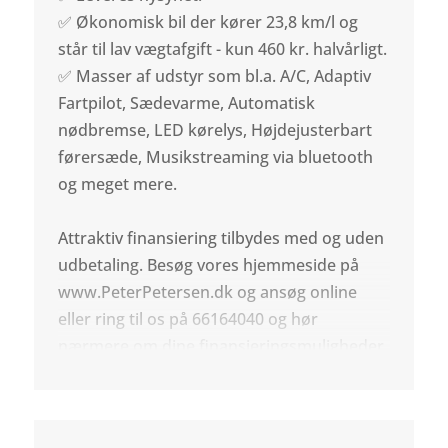
✅ Økonomisk bil der kører 23,8 km/l og
står til lav vægtafgift - kun 460 kr. halvårligt.
✅ Masser af udstyr som bl.a. A/C, Adaptiv
Fartpilot, Sædevarme, Automatisk
nødbremse, LED kørelys, Højdejusterbart
førersæde, Musikstreaming via bluetooth
og meget mere.
Attraktiv finansiering tilbydes med og uden
udbetaling. Besøg vores hjemmeside på
www.PeterPetersen.dk og ansøg online
eller ring til os på 66164040 og hør
nærmere om dine finansieringsmuligheder.