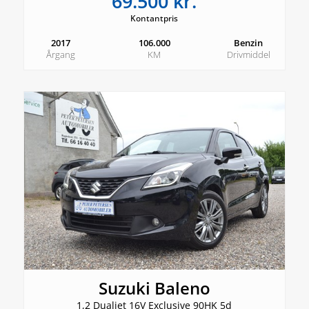
69.500 kr.
Kontantpris
2017
106.000
Benzin
Årgang
KM
Drivmiddel
Suzuki Baleno
1,2 Dualjet 16V Exclusive 90HK 5d