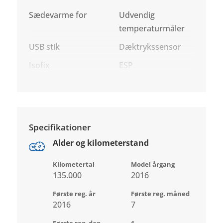
Sædevarme for
Udvendig
temperaturmåler
USB stik
Dæktrykssensor
Isofix
ESP
Specifikationer
Alder og kilometerstand
Kilometertal
Model årgang
135.000
2016
Første reg. år
Første reg. måned
2016
7
Første reg. dag
1.