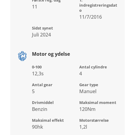
indregistreringsdat
11
o
11/7/2016
Sidst synet
Juli 2024
Motor og ydelse
0-100
Antal cylindre
12,3s
4
Antal gear
Gear type
5
Manuel
Drivmiddel
Maksimal moment
Benzin
120Nm
Maksimal effekt
Motorstørrelse
90hk
1,2l