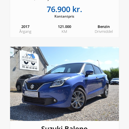
76.900 kr.
Kontantpris
2017
121.000
Benzin
Årgang
KM
Drivmiddel
Suzuki Baleno