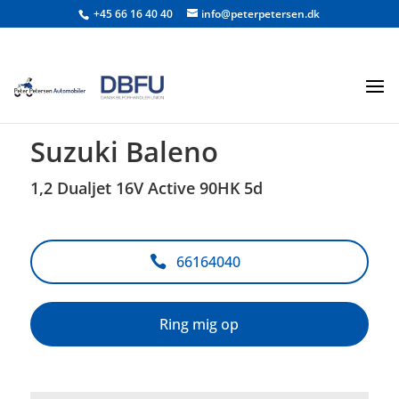
+45 66 16 40 40
info@peterpetersen.dk
<
Tilbage til søgeresultat
Suzuki Baleno
1,2 Dualjet 16V Active 90HK 5d
66164040
Ring mig op