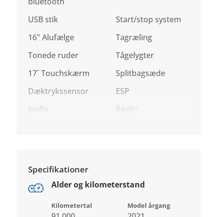
bluetooth
USB stik
Start/stop system
16" Alufælge
Tagræling
Tonede ruder
Tågelygter
17´ Touchskærm
Splitbagsæde
Dæktrykssensor
ESP
Isofix
Røgfri
Specifikationer
Alder og kilometerstand
Kilometertal
Model årgang
91.000
2021