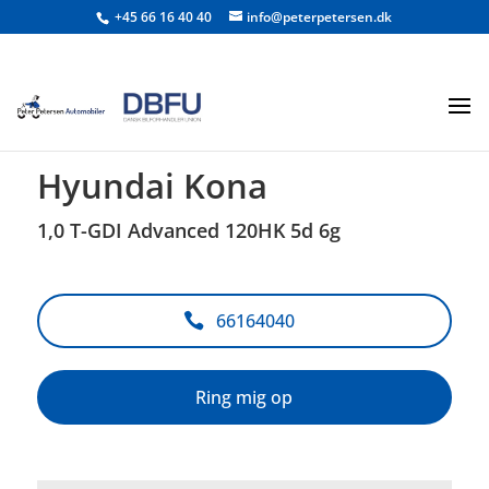
+45 66 16 40 40
info@peterpetersen.dk
<
Tilbage til søgeresultat
Hyundai Kona
1,0 T-GDI Advanced 120HK 5d 6g
66164040
Ring mig op