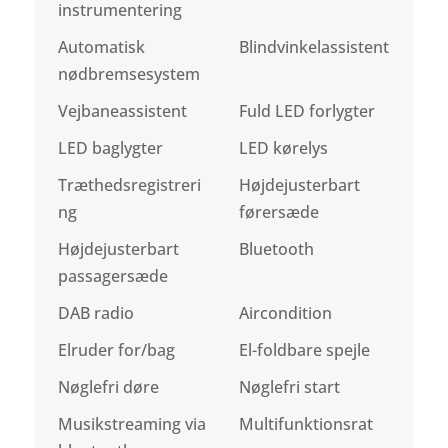
instrumentering
Automatisk
Blindvinkelassistent
nødbremsesystem
Vejbaneassistent
Fuld LED forlygter
LED baglygter
LED kørelys
Træthedsregistreri
Højdejusterbart
ng
førersæde
Højdejusterbart
Bluetooth
passagersæde
DAB radio
Aircondition
Elruder for/bag
El-foldbare spejle
Nøglefri døre
Nøglefri start
Musikstreaming via
Multifunktionsrat