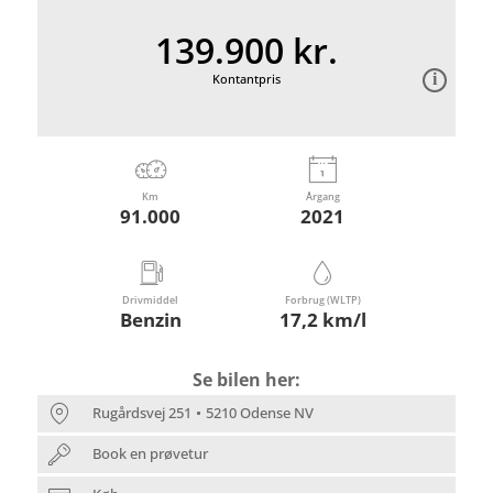
139.900 kr.
Kontantpris
Km
Årgang
91.000
2021
Drivmiddel
Forbrug (WLTP)
Benzin
17,2 km/l
Se bilen her:
Rugårdsvej 251
5210 Odense NV
Book en prøvetur