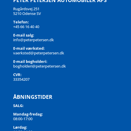
Rugårdsvej 251
5210 Odense SV
Telefon:
+45 66 16 40 40
E-mail salg:
info@peterpetersen.dk
E-mail værksted:
vaerksted@peterpetersen.dk
E-mail bogholderi:
bogholderi@peterpetersen.dk
CVR:
33354207
ÅBNINGSTIDER
SALG:
Mandag-fredag:
08:00-17:00
Lørdag: