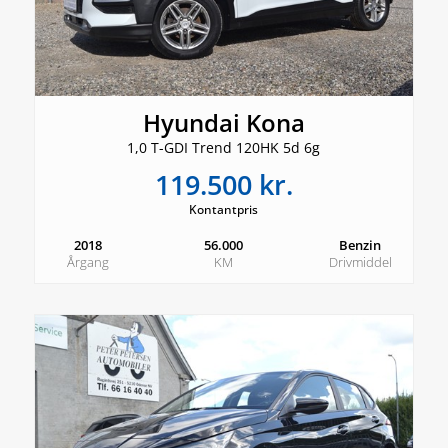
Hyundai Kona
1,0 T-GDI Trend 120HK 5d 6g
119.500 kr.
Kontantpris
2018
56.000
Benzin
Årgang
KM
Drivmiddel