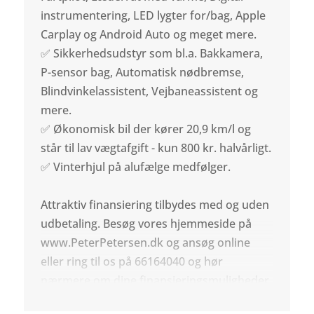
instrumentering, LED lygter for/bag, Apple
Carplay og Android Auto og meget mere.
✅ Sikkerhedsudstyr som bl.a. Bakkamera,
P-sensor bag, Automatisk nødbremse,
Blindvinkelassistent, Vejbaneassistent og
mere.
✅ Økonomisk bil der kører 20,9 km/l og
står til lav vægtafgift - kun 800 kr. halvårligt.
✅ Vinterhjul på alufælge medfølger.
Attraktiv finansiering tilbydes med og uden
udbetaling. Besøg vores hjemmeside på
www.PeterPetersen.dk og ansøg online
eller ring til os på 66164040 og hør
nærmere om dine finansieringsmuligheder.